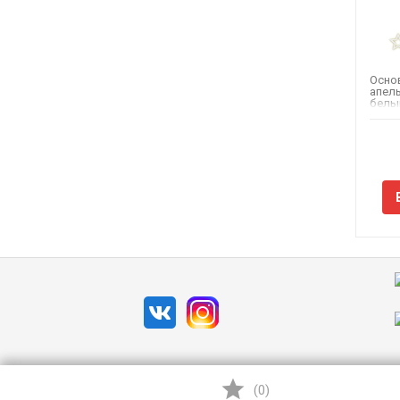
Осно
апель
белый
(
0
)