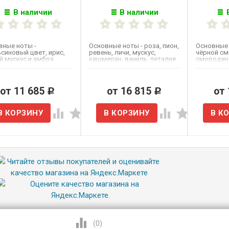
В наличии
В наличии
вные ноты -
Основные ноты - роза, пион,
Основные 
синовый цвет, ирис,
ревень, личи, мускус,
чёрной см
 мускус и амбра.
кашмеран, ваниль, петалия,
смородина
бергамот, белый...
ваниль, мус
от 11 685
от 16 815
от
Р
Р
(
0
)