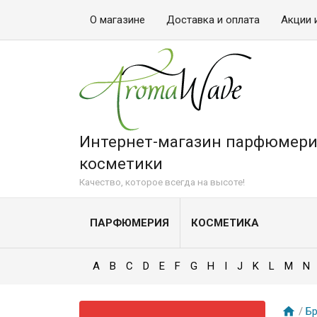
О магазине
Доставка и оплата
Акции 
Интернет-магазин парфюмери
косметики
Качество, которое всегда на высоте!
ПАРФЮМЕРИЯ
КОСМЕТИКА
A
B
C
D
E
F
G
H
I
J
K
L
M
N
/
Б