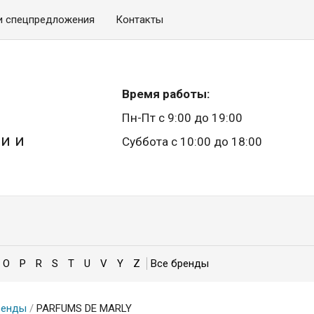
и спецпредложения
Контакты
Время работы:
Пн-Пт с 9:00 до 19:00
и и
Суббота с 10:00 до 18:00
O
P
R
S
T
U
V
Y
Z
ренды
/
PARFUMS DE MARLY