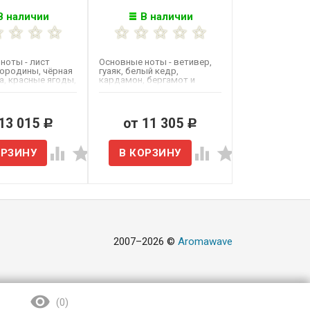
В наличии
В наличии
ноты - лист
Основные ноты - ветивер,
ородины, чёрная
гуаяк, белый кедр,
, красные ягоды,
кардамон, бергамот и
кус, роза,...
смолы.
 13 015
от 11 305
Р
Р
2007–2026 ©
Aromawave
(
0
)