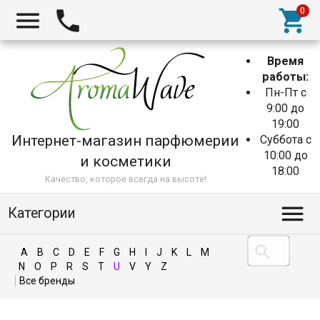
Время
работы:
Пн-Пт с
9:00 до
19:00
Интернет-магазин парфюмерии
Суббота с
10:00 до
и косметики
18:00
Качество, которое всегда на высоте!
Категории
A
B
C
D
E
F
G
H
I
J
K
L
M
N
O
P
R
S
T
U
V
Y
Z