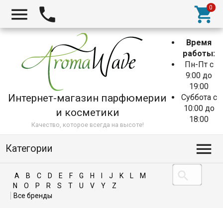
Время
работы:
Пн-Пт с
9:00 до
19:00
Интернет-магазин парфюмерии
Суббота с
10:00 до
и косметики
18:00
Качество, которое всегда на высоте!
Категории
A
B
C
D
E
F
G
H
I
J
K
L
M
N
O
P
R
S
T
U
V
Y
Z