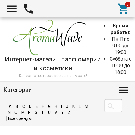
Время
работы:
Пн-Пт с
9:00 до
19:00
Интернет-магазин парфюмерии
Суббота с
10:00 до
и косметики
18:00
Качество, которое всегда на высоте!
Категории
A
B
C
D
E
F
G
H
I
J
K
L
M
N
O
P
R
S
T
U
V
Y
Z