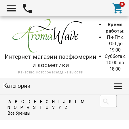
Время
работы:
Пн-Пт с
9:00 до
19:00
Интернет-магазин парфюмерии
Суббота с
10:00 до
и косметики
18:00
Качество, которое всегда на высоте!
Категории
A
B
C
D
E
F
G
H
I
J
K
L
M
N
O
P
R
S
T
U
V
Y
Z