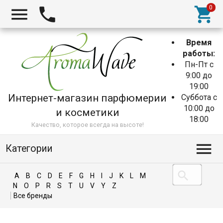
Время
работы:
Пн-Пт с
9:00 до
19:00
Интернет-магазин парфюмерии
Суббота с
10:00 до
и косметики
18:00
Качество, которое всегда на высоте!
Категории
A
B
C
D
E
F
G
H
I
J
K
L
M
N
O
P
R
S
T
U
V
Y
Z