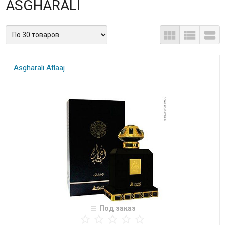
ASGHARALI
Asgharali Aflaaj
Под заказ