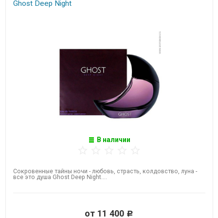
Ghost Deep Night
В наличии
Сокровенные тайны ночи​ - любовь, страсть, колдовство, луна -
все это душа Ghost Deep Night....
от 11 400
Р