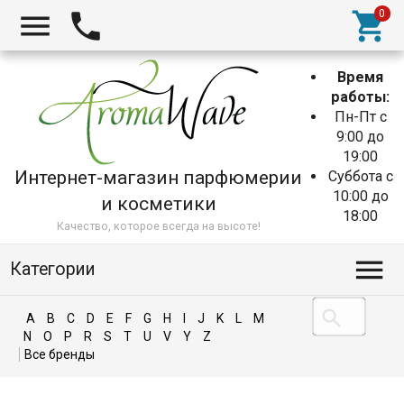
Время
работы:
Пн-Пт с
9:00 до
19:00
Интернет-магазин парфюмерии
Суббота с
10:00 до
и косметики
18:00
Качество, которое всегда на высоте!
Категории
A
B
C
D
E
F
G
H
I
J
K
L
M
N
O
P
R
S
T
U
V
Y
Z