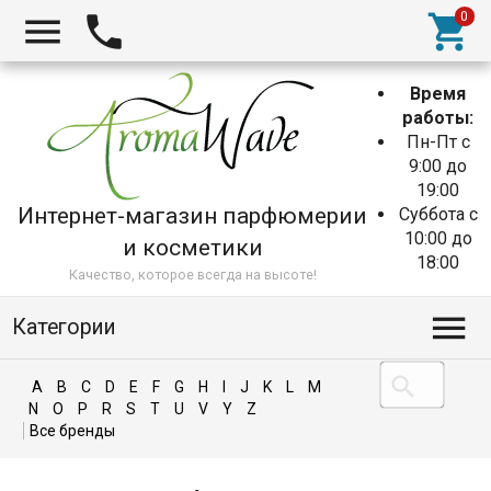
Время
работы:
Пн-Пт с
9:00 до
19:00
Интернет-магазин парфюмерии
Суббота с
10:00 до
и косметики
18:00
Качество, которое всегда на высоте!
Категории
A
B
C
D
E
F
G
H
I
J
K
L
M
N
O
P
R
S
T
U
V
Y
Z