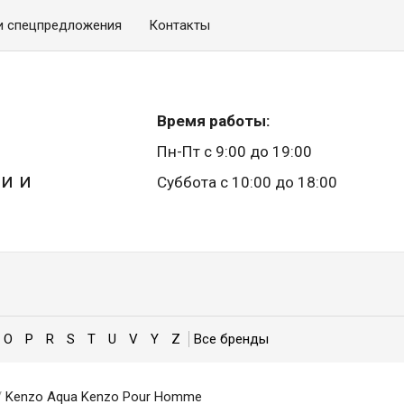
и спецпредложения
Контакты
Время работы:
Пн-Пт с 9:00 до 19:00
и и
Суббота с 10:00 до 18:00
O
P
R
S
T
U
V
Y
Z
/
Kenzo Aqua Kenzo Pour Homme