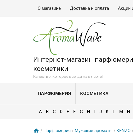
О магазине
Доставка и оплата
Акции 
Интернет-магазин парфюмери
косметики
Качество, которое всегда на высоте!
ПАРФЮМЕРИЯ
КОСМЕТИКА
A
B
C
D
E
F
G
H
I
J
K
L
M
N
/
Парфюмерия
/
Мужские ароматы
/
KENZO