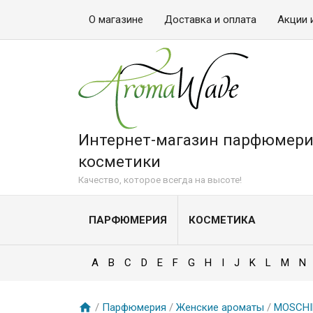
О магазине
Доставка и оплата
Акции 
Интернет-магазин парфюмери
косметики
Качество, которое всегда на высоте!
ПАРФЮМЕРИЯ
КОСМЕТИКА
A
B
C
D
E
F
G
H
I
J
K
L
M
N
/
Парфюмерия
/
Женские ароматы
/
MOSCH