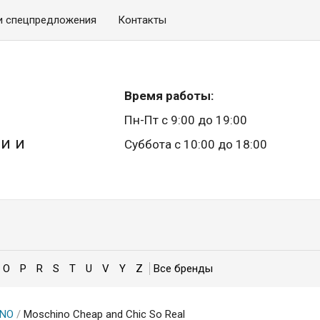
и спецпредложения
Контакты
Время работы:
Пн-Пт с 9:00 до 19:00
и и
Суббота с 10:00 до 18:00
O
P
R
S
T
U
V
Y
Z
INO
/
Moschino Cheap and Chic So Real