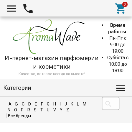
Время
работы:
Пн-Пт с
9:00 до
19:00
Интернет-магазин парфюмерии
Суббота с
10:00 до
и косметики
18:00
Качество, которое всегда на высоте!
Категории
A
B
C
D
E
F
G
H
I
J
K
L
M
N
O
P
R
S
T
U
V
Y
Z