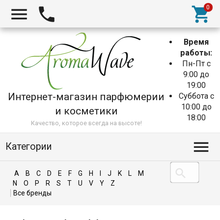
Время
работы:
Пн-Пт с
9:00 до
19:00
Интернет-магазин парфюмерии
Суббота с
10:00 до
и косметики
18:00
Качество, которое всегда на высоте!
Категории
A
B
C
D
E
F
G
H
I
J
K
L
M
N
O
P
R
S
T
U
V
Y
Z