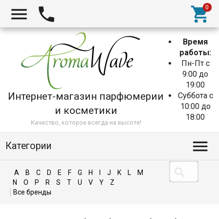
Время
работы:
Пн-Пт с
9:00 до
19:00
Интернет-магазин парфюмерии
Суббота с
10:00 до
и косметики
18:00
Качество, которое всегда на высоте!
Категории
A
B
C
D
E
F
G
H
I
J
K
L
M
N
O
P
R
S
T
U
V
Y
Z